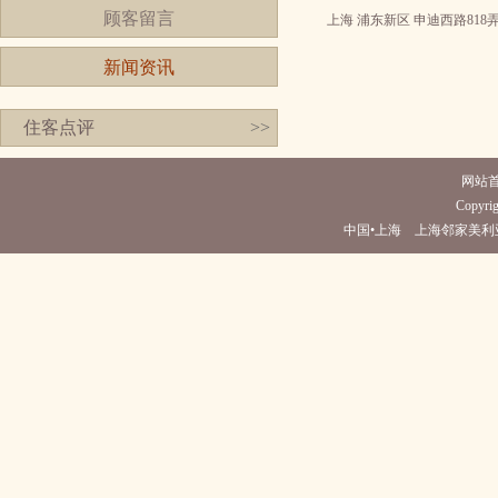
顾客留言
上海 浦东新区 申迪西路818弄
新闻资讯
住客点评
>>
网站
Copyrig
中国•上海 上海邻家美利亚酒店(电话