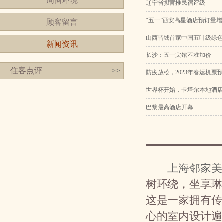
周围环境
辽宁省拟官推民宿评级
“五一”西安高星酒店预订量增
顾客留言
山西晋城首家中国五叶级绿
新闻资讯
长沙：五一宾馆不准加价
住客点评
>>
防疫放松，2023年春运机
世界杯开始，卡塔尔本地酒店
巴黎最高酒店开幕
上海邻家美
树环绕，坐享琳
这是一家拥有传
心的室内设计遍